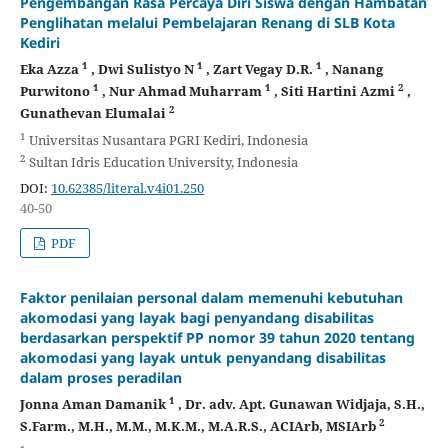
Pengembangan Rasa Percaya Diri Siswa dengan Hambatan
Penglihatan melalui Pembelajaran Renang di SLB Kota
Kediri
1
1
1
Eka Azza
, Dwi Sulistyo N
, Zart Vegay D.R.
, Nanang
1
1
2
Purwitono
, Nur Ahmad Muharram
, Siti Hartini Azmi
,
2
Gunathevan Elumalai
1
Universitas Nusantara PGRI Kediri, Indonesia
2
Sultan Idris Education University, Indonesia
DOI:
10.62385/literal.v4i01.250
40-50
PDF
Faktor penilaian personal dalam memenuhi kebutuhan
akomodasi yang layak bagi penyandang disabilitas
berdasarkan perspektif PP nomor 39 tahun 2020 tentang
akomodasi yang layak untuk penyandang disabilitas
dalam proses peradilan
1
Jonna Aman Damanik
, Dr. adv. Apt. Gunawan Widjaja, S.H.,
2
S.Farm., M.H., M.M., M.K.M., M.A.R.S., ACIArb, MSIArb