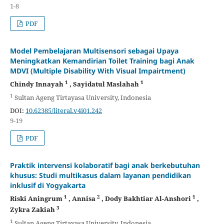
1-8
PDF
Model Pembelajaran Multisensori sebagai Upaya
Meningkatkan Kemandirian Toilet Training bagi Anak
MDVI (Multiple Disability With Visual Impairtment)
1
1
Chindy Innayah
, Sayidatul Maslahah
1
Sultan Ageng Tirtayasa University, Indonesia
DOI:
10.62385/literal.v4i01.242
9-19
PDF
Praktik intervensi kolaboratif bagi anak berkebutuhan
khusus: Studi multikasus dalam layanan pendidikan
inklusif di Yogyakarta
1
2
1
Riski Aningrum
, Annisa
, Dody Bakhtiar Al-Anshori
,
3
Zykra Zakiah
1
Sultan Ageng Tirtayasa University, Indonesia