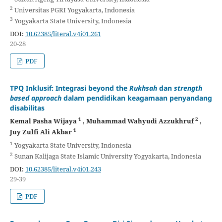
2
Universitas PGRI Yogyakarta, Indonesia
3
Yogyakarta State University, Indonesia
DOI:
10.62385/literal.v4i01.261
20-28
PDF
TPQ Inklusif: Integrasi beyond the
Rukhsah
dan
strength
based approach
dalam pendidikan keagamaan penyandang
disabilitas
1
2
Kemal Pasha Wijaya
, Muhammad Wahyudi Azzukhruf
,
1
Juy Zulfi Ali Akbar
1
Yogyakarta State University, Indonesia
2
Sunan Kalijaga State Islamic University Yogyakarta, Indonesia
DOI:
10.62385/literal.v4i01.243
29-39
PDF