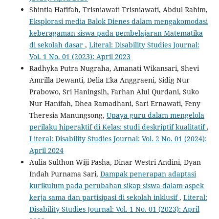
Shintia Hafifah, Trisniawati Trisniawati, Abdul Rahim,
Eksplorasi media Balok Dienes dalam mengakomodasi
keberagaman siswa pada pembelajaran Matematika
di sekolah dasar
,
Literal: Disability Studies Journal:
Vol. 1 No. 01 (2023): April 2023
Radhyka Putra Nugraha, Amanati Wikansari, Shevi
Amrilla Dewanti, Delia Eka Anggraeni, Sidig Nur
Prabowo, Sri Haningsih, Farhan Alul Qurdani, Suko
Nur Hanifah, Dhea Ramadhani, Sari Ernawati, Feny
Theresia Manungsong,
Upaya guru dalam mengelola
perilaku hiperaktif di Kelas: studi deskriptif kualitatif
,
Literal: Disability Studies Journal: Vol. 2 No. 01 (2024):
April 2024
Aulia Sulthon Wiji Pasha, Dinar Westri Andini, Dyan
Indah Purnama Sari,
Dampak penerapan adaptasi
kurikulum pada perubahan sikap siswa dalam aspek
kerja sama dan partisipasi di sekolah inklusif
,
Literal:
Disability Studies Journal: Vol. 1 No. 01 (2023): April