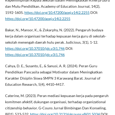
Kepemimpinan Kepala Sekolah dalam Meningkatkan Kinerja Guru
dan Mutu Pendidikan. Academy of Education Journal, 14(2),
1592-1605.
https://doi.org/10.47200/aoej.v14i2.2255
DOI:
https://doi.org/10.47200/aoej.v14i2.2255
Bakar, N., Mansor, K., & Zokarphy, N. (2022). Pengaruh budaya
kerja dalam organisasi terhadap kepuasan kerja guru di sekolah-
sekolah menengah daerah hulu perak. Judicious, 3(1), 1-12.
https://doi.org/10.37010/jdc.v3i1.746
DOI:
https://doi.org/10.37010/jdc.v3i1.746
Cahya, D. E., Susanto, E., & Sanusi, A. R. (2024). Peran Guru
Pendidikan Pancasila sebagai Motivator dalam Meningkatkan
Karakter Disiplin Siswa SMPN 3 Karawang Barat. Journal of
Education Research, 5(4), 4410-4417.
Caterine, M. (2023). Peran mediasi kepuasan kerja pada pengaruh
komitmen afektif, dukungan organisasi, terhadap organizational
citizenship behavior. G-Couns Jurnal Bimbingan Dan Konseling,
8(01), 523-532.
https://doi.org/10.31316/gcouns.v8i01.5034
DOI: