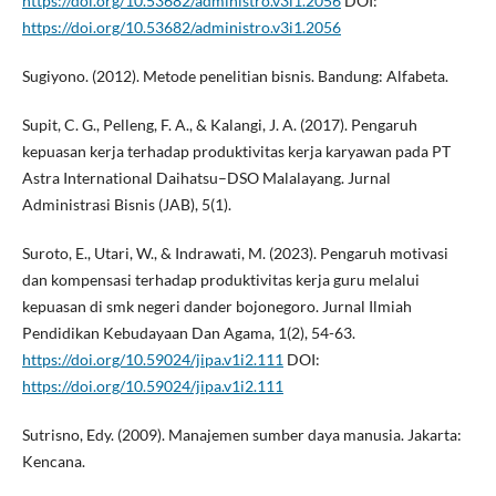
https://doi.org/10.53682/administro.v3i1.2056
DOI:
https://doi.org/10.53682/administro.v3i1.2056
Sugiyono. (2012). Metode penelitian bisnis. Bandung: Alfabeta.
Supit, C. G., Pelleng, F. A., & Kalangi, J. A. (2017). Pengaruh
kepuasan kerja terhadap produktivitas kerja karyawan pada PT
Astra International Daihatsu–DSO Malalayang. Jurnal
Administrasi Bisnis (JAB), 5(1).
Suroto, E., Utari, W., & Indrawati, M. (2023). Pengaruh motivasi
dan kompensasi terhadap produktivitas kerja guru melalui
kepuasan di smk negeri dander bojonegoro. Jurnal Ilmiah
Pendidikan Kebudayaan Dan Agama, 1(2), 54-63.
https://doi.org/10.59024/jipa.v1i2.111
DOI:
https://doi.org/10.59024/jipa.v1i2.111
Sutrisno, Edy. (2009). Manajemen sumber daya manusia. Jakarta:
Kencana.