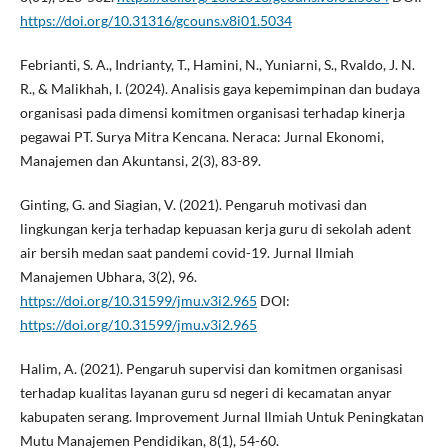
https://doi.org/10.31316/gcouns.v8i01.5034
Febrianti, S. A., Indrianty, T., Hamini, N., Yuniarni, S., Rvaldo, J. N.
R., & Malikhah, I. (2024). Analisis gaya kepemimpinan dan budaya
organisasi pada dimensi komitmen organisasi terhadap kinerja
pegawai PT. Surya Mitra Kencana. Neraca: Jurnal Ekonomi,
Manajemen dan Akuntansi, 2(3), 83-89.
Ginting, G. and Siagian, V. (2021). Pengaruh motivasi dan
lingkungan kerja terhadap kepuasan kerja guru di sekolah adent
air bersih medan saat pandemi covid-19. Jurnal Ilmiah
Manajemen Ubhara, 3(2), 96.
https://doi.org/10.31599/jmu.v3i2.965
DOI:
https://doi.org/10.31599/jmu.v3i2.965
Halim, A. (2021). Pengaruh supervisi dan komitmen organisasi
terhadap kualitas layanan guru sd negeri di kecamatan anyar
kabupaten serang. Improvement Jurnal Ilmiah Untuk Peningkatan
Mutu Manajemen Pendidikan, 8(1), 54-60.